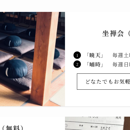
坐禅会
「暁天」
毎週土曜
「晡時」
毎週日曜
どなたでもお気
（無料）