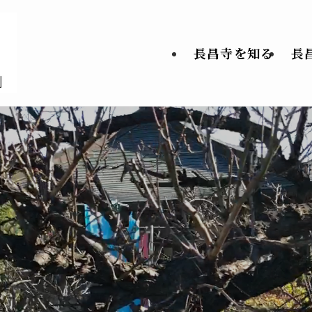
長昌寺を知る
長