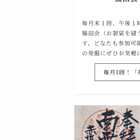
毎月末１回、午後１
福田会（お袈裟を縫
す。どなたも参加可
の発掘にぜひお気軽
毎月1回！「