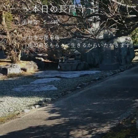
〜本日の長昌寺〜
坐禅会 5~6時
〜お寺の掲示板〜
「他の命をもらって生きるからいただきます」