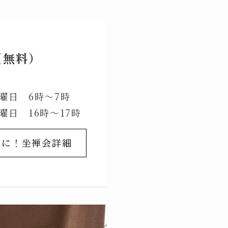
（無料）
日 6時〜7時
日 16時〜17時
軽に！坐禅会詳細