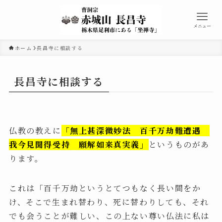
メニュー
ホーム
長昌寺に相談する
長昌寺に相談する
仏教の教えに
「無上甚深微妙法 百千万劫難遭遇
我今見聞得受持 願解如来真実義」
というものがあ
ります。
これは「百千万劫というとてつもなく長い間をか
け、そこで生まれ替わり、死に替わりしても、それ
でも会うことが難しい、この上ない尊い仏法に私は