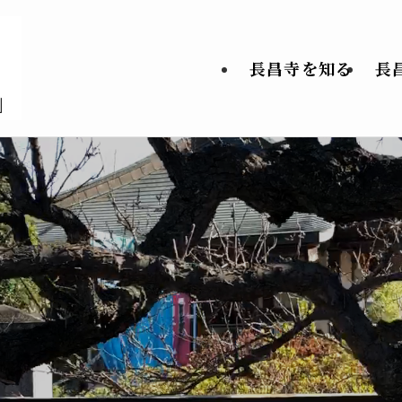
長昌寺を知る
長