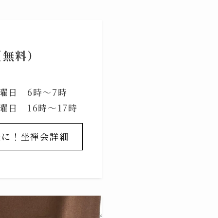
（無料）
日 6時〜7時
日 16時〜17時
軽に！坐禅会詳細