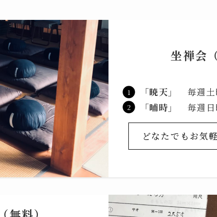
坐禅会
「暁天」
毎週土曜
「晡時」
毎週日曜
どなたでもお気
（無料）