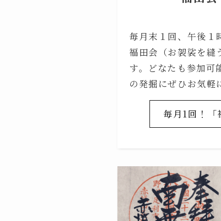
毎月末１回、午後１
福田会（お袈裟を縫
す。どなたも参加可
の発掘にぜひお気軽
毎月1回！「