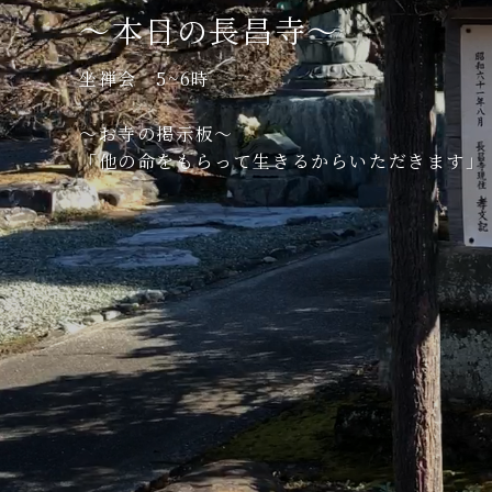
〜本日の長昌寺〜
坐禅会 5~6時
〜お寺の掲示板〜
「他の命をもらって生きるからいただきます」